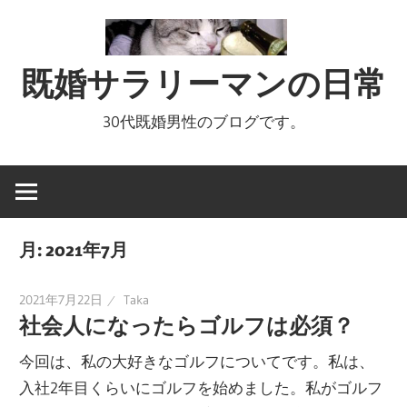
コ
ン
テ
既婚サラリーマンの日常
ン
ツ
30代既婚男性のブログです。
へ
ス
キ
ッ
月:
2021年7月
プ
2021年7月22日
Taka
社会人になったらゴルフは必須？
今回は、私の大好きなゴルフについてです。私は、
入社2年目くらいにゴルフを始めました。私がゴルフ